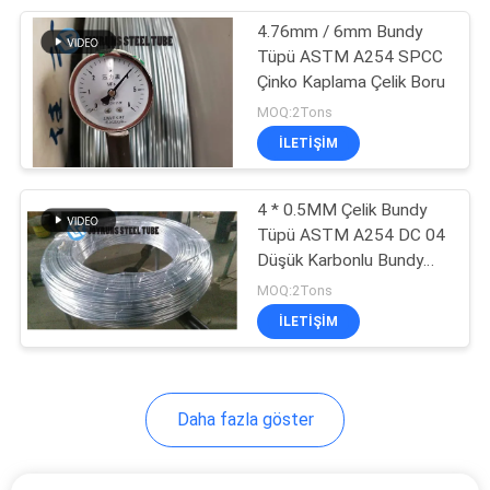
4.76mm / 6mm Bundy
20
Tüpü ASTM A254 SPCC
Paslanmaz Çelik
Çinko Kaplama Çelik Boru
MOQ:2Tons
Kondenser Borusu
ILETIŞIM
4 * 0.5MM Çelik Bundy
Tüpü ASTM A254 DC 04
Düşük Karbonlu Bundy
13
Bobin Borusu
MOQ:2Tons
ILETIŞIM
Tek Duvar Çelik Boru
Daha fazla göster