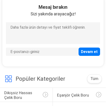
23
Mesaj bırakın
Dikişsiz Alaşımlı
Sizi yakında arayacağız!
çelik boru
22
Dikişsiz Kazan
Boruları
Popüler Kategoriler
Tüm
Dikişsiz Hassas 
Eşanjör Çelik Boru
Çelik Boru