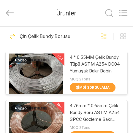
Changzhou
Joyruns
Steel
Ürünler
Tube
CO.,LTD.
All
Rights
EV
Reserved.
50
Çin Çelik Bundy Borusu
Dikişsiz Hassas
ÜRÜNLER
Çelik Boru
HOT
4 * 0.55MM Çelik Bundy
Tüpü ASTM A254 DC04
HAKKIMIZDA
Yumuşak Bakır Bobin
Çinko Kaplı
MOQ:2Tons
FABRIKA
ŞIMDI SORGULAMA
34
TURU
HOT
4.76mm * 0.65mm Çelik
eşanjör çelik boru
Bundy Boru ASTM A254
KALITE
SPCC Gözleme Bakır
KONTROL
Boru
MOQ:2Tons