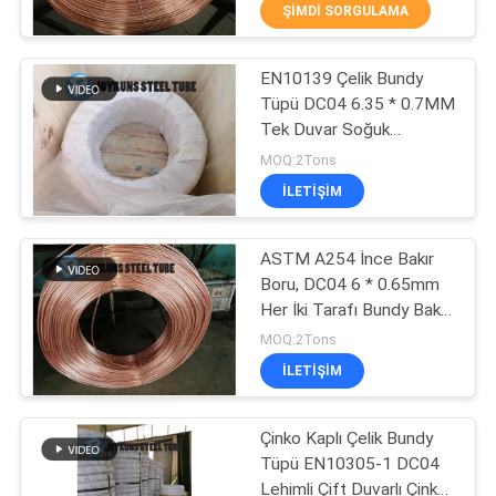
ŞIMDI SORGULAMA
BIZE
EN10139 Çelik Bundy
ULAŞIN
22
Tüpü DC04 6.35 * 0.7MM
Tek Duvar Soğuk
BIR
Çelik Bundy Borusu
Haddelenmiş 10mm Çelik
MOQ:2Tons
Boru Bobinde
TEKLIF
ILETIŞIM
ISTEĞI
ASTM A254 İnce Bakır
Boru, DC04 6 * 0.65mm
SITE
Her İki Tarafı Bundy Bakır
16
HARITASI
Kaplı Boru
MOQ:2Tons
ILETIŞIM
Dikişsiz Bakır Boru
GIZLILIK
Çinko Kaplı Çelik Bundy
POLITIKASI
Tüpü EN10305-1 DC04
Lehimli Çift Duvarlı Çinko