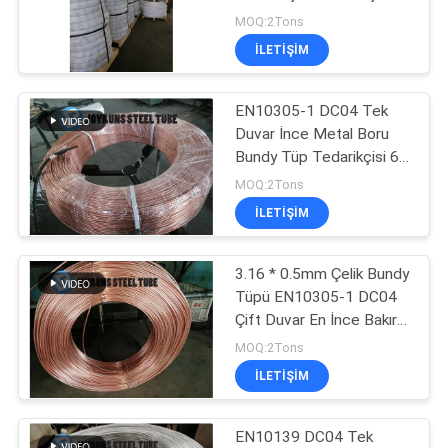
kaplı Boru
MOQ:2Tons
ILETIŞIM
16
Alüminyum Boru
EN10305-1 DC04 Tek
Duvar İnce Metal Boru
Bobini
Bundy Tüp Tedarikçisi 6 *
0.65mm
MOQ:2Tons
ILETIŞIM
3.16 * 0.5mm Çelik Bundy
13
Tüpü EN10305-1 DC04
Titanyum Eşanjör
Çift Duvar En İnce Bakır
Kaplı Boru
MOQ:2Tons
Tüpleri
ILETIŞIM
EN10139 DC04 Tek