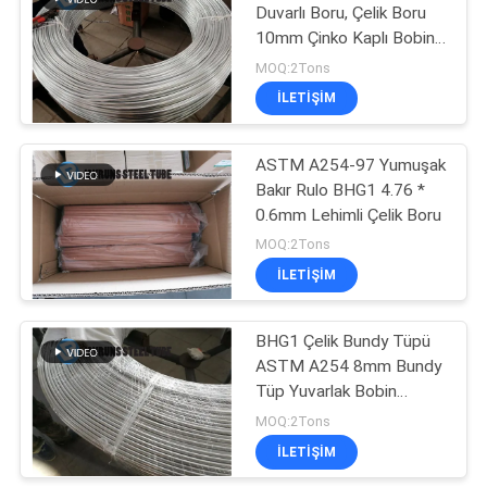
Duvarlı Boru, Çelik Boru
10mm Çinko Kaplı Bobin
13
Boru
MOQ:2Tons
ILETIŞIM
Çift Duvar Çelik Boru
ASTM A254-97 Yumuşak
Bakır Rulo BHG1 4.76 *
0.6mm Lehimli Çelik Boru
MOQ:2Tons
ILETIŞIM
13
Alüminyum Pirinç
BHG1 Çelik Bundy Tüpü
ASTM A254 8mm Bundy
Borular
Tüp Yuvarlak Bobin
Buzdolabı Kondenseri 6 *
MOQ:2Tons
0.6MM
ILETIŞIM