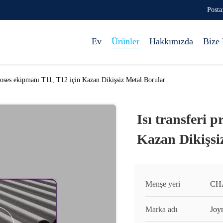
Posta
Ev
Ürünler
Hakkımızda
Bize 
proses ekipmanı T11, T12 için Kazan Dikişsiz Metal Borular
Isı transferi 
Kazan Dikişsi
Menşe yeri
CH
Marka adı
Joy