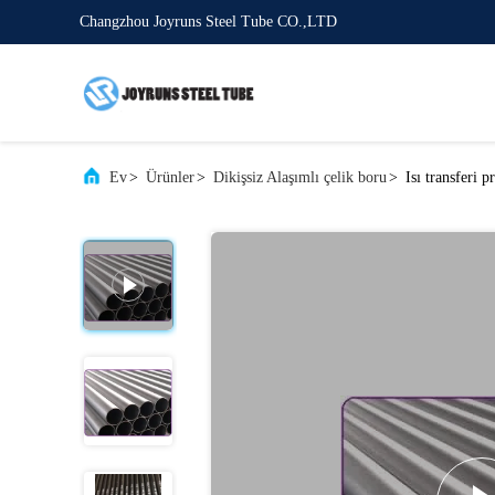
Changzhou Joyruns Steel Tube CO.,LTD
Ev
>
Ürünler
>
Dikişsiz Alaşımlı çelik boru
>
Isı transferi 