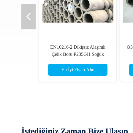
EN10216-2 Dikişsiz Alaşımlı
Q3
Çelik Boru P235GH Soğuk
Çekilmiş Boru, 88.9mmOD
En İyi Fiyatı Alın
İstediğiniz Zaman Bize Ulaşın