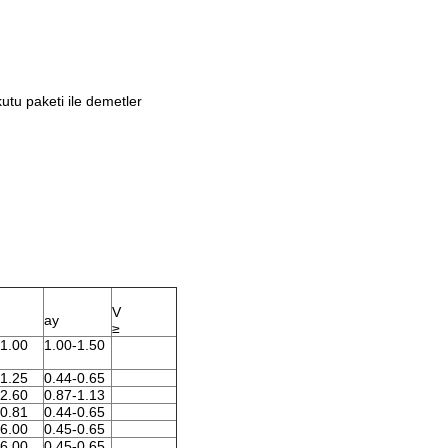
utu paketi ile demetler
V
ay
≥
-1.00
1.00-1.50
-1.25
0.44-0.65
-2.60
0.87-1.13
-0.81
0.44-0.65
-6.00
0.45-0.65
-6.00
0.45-0.65