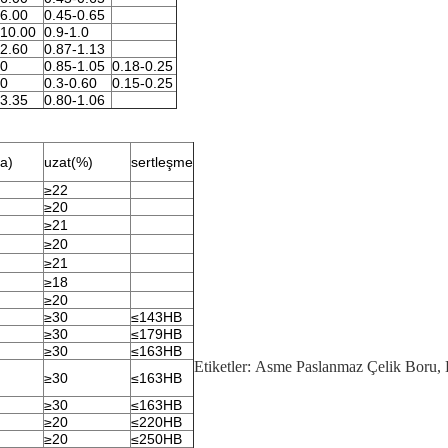
-6.00
0.45-0.65
-10.00
0.9-1.0
-2.60
0.87-1.13
50
0.85-1.05
0.18-0.25
50
0.3-0.60
0.15-0.25
-3.35
0.80-1.06
a)
uzat(%)
sertleşme
≥22
≥20
≥21
≥20
≥21
≥18
≥20
≥30
≤143HB
≥30
≤179HB
≥30
≤163HB
Etiketler:
Asme Paslanmaz Çelik Boru
,
≥30
≤163HB
≥30
≤163HB
≥20
≤220HB
≥20
≤250HB