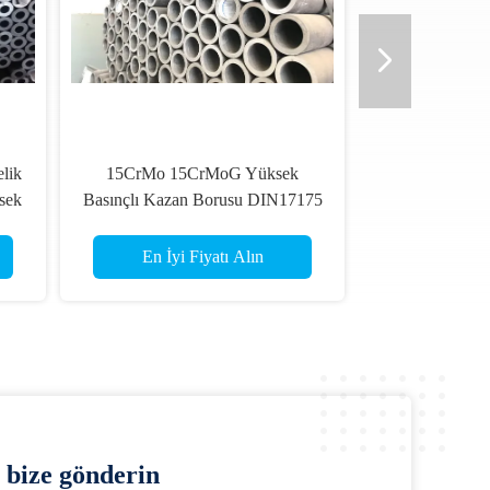
lik
15CrMo 15CrMoG Yüksek
sek
Basınçlı Kazan Borusu DIN17175
Dikişsiz Alaşımlı Çelik Boru
En İyi Fiyatı Alın
bize gönderin