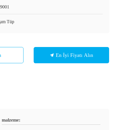
9001
şım Tüp
n
En İyi Fiyatı Alın
malzeme: