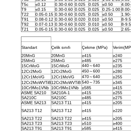
T5c
≤0.12
0.30-0.60
0.025
0.025
≤0.50
4.00
T9
≤0.15
0.30-0.60
0.025
0.025
0.25-1.00
8.00
T22
0.05-0.15
0.30-0.60
0.025
0.025
≤0.50
1.90
T91
0.08-0.12
0.30-0.60
0.020
0.010
≤0.50
8-9.
T92
0.07-0.13
0.30-0.60
0.020
0.010
≤0.50
8-9.
T21
0.05-0.15
0.30-0.60
0.025
0.025
≤0.50
2.65
Standart
Çelik sınıfı
Çekme (MPa)
Verim(MP
20MnG
20MnG
≥415
≥240
25MnG
25MnG
≥485
≥275
440～640
15CrMoG
15CrMoG
≥235
450～600
12Cr2MoG
12Cr2MoG
≥280
470～640
12Cr1MoVG
12Cr1MoVG
≥255
540～735
12Cr2MoWVTiB
12Cr2MoWVTiB
≥345
10Cr9Mo1VNb
10Cr9Mo1VNb
≥585
≥415
ASME SA210
SA210A-1
≥415
≥255
SA210C
SA210C
≥485
≥275
ASME SA213
SA213 T11
≥415
≥205
SA213 T12
SA213 T12
≥415
≥220
SA213 T22
SA213 T22
≥415
≥205
SA213 T23
SA213 T23
≥510
≥400
SA213 T91
SA213 T91
≥585
≥415