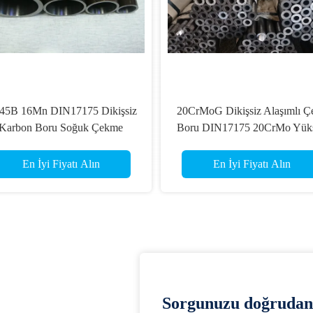
45B 16Mn DIN17175 Dikişsiz
20CrMoG Dikişsiz Alaşımlı Çe
Karbon Boru Soğuk Çekme
Boru DIN17175 20CrMo Yük
Alaşımlı Boru
Basınçlı Kazan Borusu
En İyi Fiyatı Alın
En İyi Fiyatı Alın
Sorgunuzu doğrudan 