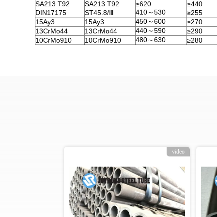
SA213 T92
SA213 T92
≥620
≥440
410～530
DIN17175
ST45.8/Ⅲ
≥255
450～600
15Ay3
15Ay3
≥270
440～590
13CrMo44
13CrMo44
≥290
480～630
10CrMo910
10CrMo910
≥280
video