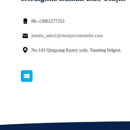

86--13861277353

jrstube_sales1@steelprecisiontube.com

No.143 Qingyang Kuzey yolu, Tianning bölgesi.