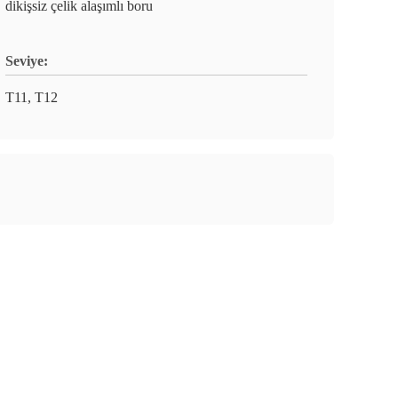
dikişsiz çelik alaşımlı boru
Seviye:
T11, T12