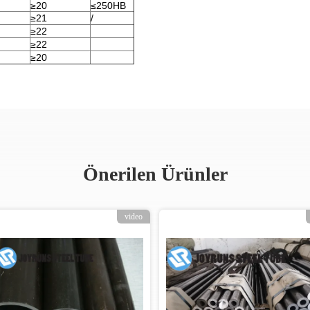
≥20
≤250HB
≥21
/
≥22
≥22
≥20
Önerilen Ürünler
video