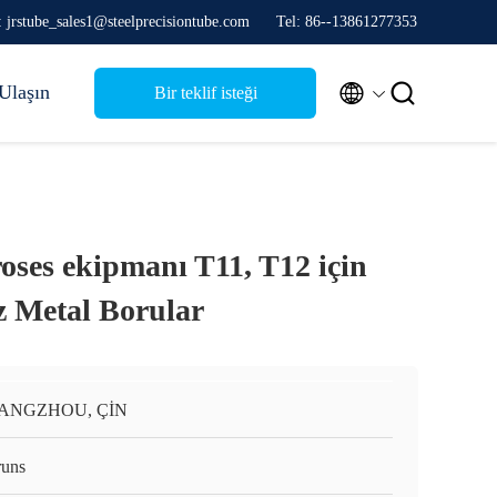
: jrstube_sales1@steelprecisiontube.com
Tel: 86--13861277353


Ulaşın
Bir teklif isteği
proses ekipmanı T11, T12 için
z Metal Borular
ANGZHOU, ÇİN
runs