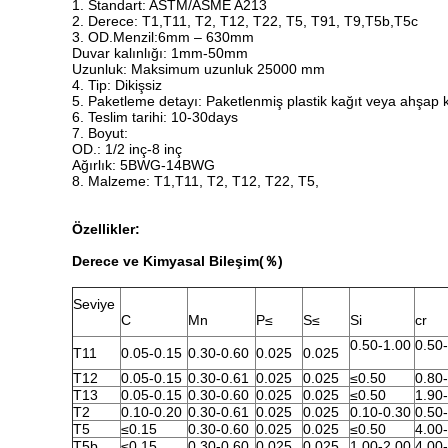
1. Standart: ASTM/ASME A213
2. Derece: T1,T11, T2, T12, T22, T5, T91, T9,T5b,T5c
3. OD.Menzil:6mm – 630mm
Duvar kalınlığı: 1mm-50mm
Uzunluk: Maksimum uzunluk 25000 mm
4. Tip: Dikişsiz
5. Paketleme detayı: Paketlenmiş plastik kağıt veya ahşap k
6. Teslim tarihi: 10-30days
7. Boyut:
OD.: 1/2 inç-8 inç
Ağırlık: 5BWG-14BWG
8. Malzeme: T1,T11, T2, T12, T22, T5,
Özellikler:
Derece ve Kimyasal Bileşim(％)
Seviye
C
Mn
P≤
S≤
Si
cr
0.50-1.00
0.50
T11
0.05-0.15
0.30-0.60
0.025
0.025
T12
0.05-0.15
0.30-0.61
0.025
0.025
≤0.50
0.80
T13
0.05-0.15
0.30-0.60
0.025
0.025
≤0.50
1.90
T2
0.10-0.20
0.30-0.61
0.025
0.025
0.10-0.30
0.50
T5
≤0.15
0.30-0.60
0.025
0.025
≤0.50
4.00
T5b
≤0.15
0.30-0.60
0.025
0.025
1.00-2.00
4.00