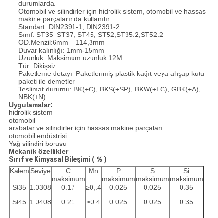
durumlarda.
Otomobil ve silindirler için hidrolik sistem, otomobil ve hassas
makine parçalarında kullanılır.
Standart: DIN2391-1, DIN2391-2
Sınıf: ST35, ST37, ST45, ST52,ST35.2,ST52.2
OD.Menzil:6mm – 114,3mm
Duvar kalınlığı: 1mm-15mm
Uzunluk: Maksimum uzunluk 12M
Tür: Dikişsiz
Paketleme detayı: Paketlenmiş plastik kağıt veya ahşap kutu
paketi ile demetler
Teslimat durumu: BK(+C), BKS(+SR), BKW(+LC), GBK(+A),
NBK(+N)
Uygulamalar:
hidrolik sistem
otomobil
arabalar ve silindirler için hassas makine parçaları.
otomobil endüstrisi
Yağ silindiri borusu
Mekanik özellikler
Sınıf ve Kimyasal Bileşimi (
％
)
Kalem
Seviye
C
Mn
P
S
Si
maksimum
maksimum
maksimum
maksimum
St35
1.0308
0.17
≥0,.4
0.025
0.025
0.35
St45
1.0408
0.21
≥0.4
0.025
0.025
0.35