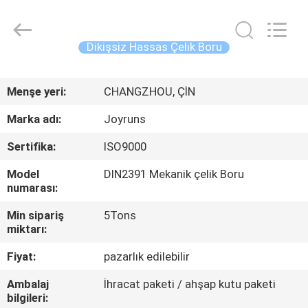
Changzhou
Joyruns
Steel
Tube
CO.,LTD.
Dikişsiz Hassas Çelik Boru
All
Rights
EV
Reserved.
Menşe yeri:
CHANGZHOU, ÇİN
ÜRÜNLER
Marka adı:
Joyruns
Sertifika:
ISO9000
HAKKIMIZDA
Model
DIN2391 Mekanik çelik Boru
numarası:
FABRIKA
Min sipariş
5Tons
TURU
miktarı:
Fiyat:
pazarlık edilebilir
KALITE
Ambalaj
İhracat paketi / ahşap kutu paketi
KONTROL
bilgileri: