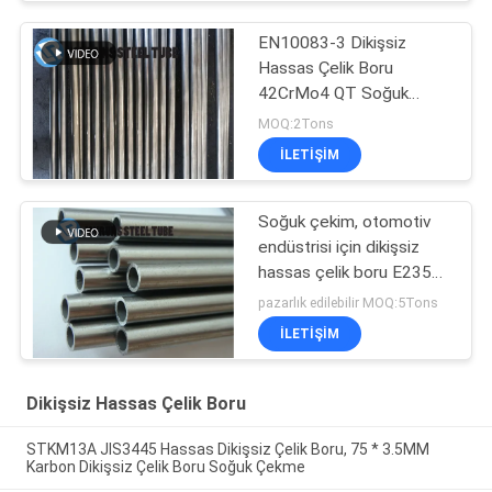
EN10083-3 Dikişsiz
Hassas Çelik Boru
42CrMo4 QT Soğuk
Çekilmiş Ekstrüde
MOQ:2Tons
ILETIŞIM
Soğuk çekim, otomotiv
endüstrisi için dikişsiz
hassas çelik boru E235
NBK EN10305-1
pazarlık edilebilir MOQ:5Tons
ILETIŞIM
Dikişsiz Hassas Çelik Boru
STKM13A JIS3445 Hassas Dikişsiz Çelik Boru, 75 * 3.5MM
Karbon Dikişsiz Çelik Boru Soğuk Çekme