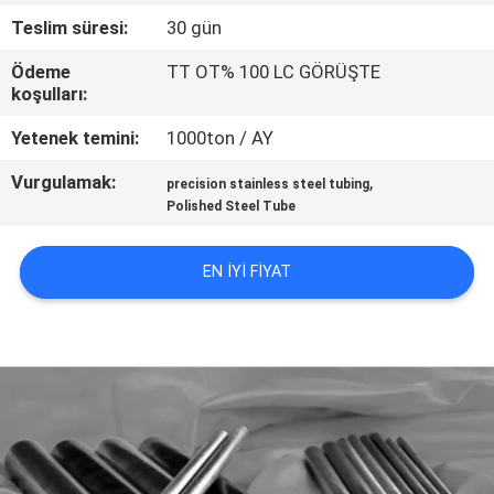
Teslim süresi:
30 gün
BIZE
Ödeme
TT OT% 100 LC GÖRÜŞTE
ULAŞIN
koşulları:
Yetenek temini:
1000ton / AY
BIR
Vurgulamak:
,
precision stainless steel tubing
TEKLIF
Polished Steel Tube
ISTEĞI
EN IYI FIYAT
SITE
HARITASI
GIZLILIK
POLITIKASI