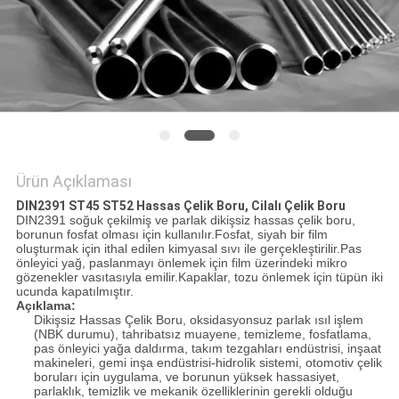
Ürün Açıklaması
DIN2391 ST45 ST52 Hassas Çelik Boru, Cilalı Çelik Boru
DIN2391 soğuk çekilmiş ve parlak dikişsiz hassas çelik boru,
borunun fosfat olması için kullanılır.Fosfat, siyah bir film
oluşturmak için ithal edilen kimyasal sıvı ile gerçekleştirilir.Pas
önleyici yağ, paslanmayı önlemek için film üzerindeki mikro
gözenekler vasıtasıyla emilir.Kapaklar, tozu önlemek için tüpün iki
ucunda kapatılmıştır.
Açıklama:
Dikişsiz Hassas Çelik Boru, oksidasyonsuz parlak ısıl işlem
(NBK durumu), tahribatsız muayene, temizleme, fosfatlama,
pas önleyici yağa daldırma, takım tezgahları endüstrisi, inşaat
makineleri, gemi inşa endüstrisi-hidrolik sistemi, otomotiv çelik
boruları için uygulama, ve borunun yüksek hassasiyet,
parlaklık, temizlik ve mekanik özelliklerinin gerekli olduğu