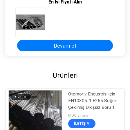
En İyi Fiyatı Alın
Devam et
Ürünleri
Otomotiv Endüstrisi için
EN10305-1 E255 Soğuk
Çekilmiş Dikişsiz Boru 16
* 1mm
MOQ:2Tons
ILETIŞIM