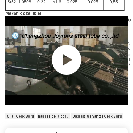
St52
1.0508
0.22
≤1.6
0.025
0.025
0,55
Mekanik özellikler
kalem
Seviye
Soğuk
Soğuk
Soğuk
Tavlı
normalleştirilmiş
bitmiş
bitmiş
bitmiş ve
(GBK)
(NBK)
(Sert)
(Yumuşak)
stres
(BK)
(BKW)
giderilmiş
(BKS)
Rm
A
Rm
A
Rm
ReH
A
Rm
A
Rm
ReH
A
MPa
％
MPa
％
MPa
MPa
％
MPa
％
MPa
％
1
ST35
480
6
420
10
420
315
14
315
25
340-470
235
25
2
ST45
580
5
520
8
520
375
12
390
21
440-570
255
21
3
ST52
640
4
580
7
580
450
10
450
22
490-630
355
22
Cilalı Çelik Boru
hassas çelik boru
Dikişsiz Galvanizli Çelik Boru